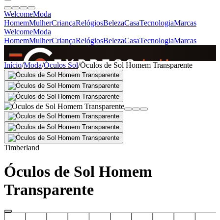
Welcome
Moda
Homem
Mulher
Criança
Relógios
Beleza
Casa
Tecnologia
Marcas
Welcome
Moda
Homem
Mulher
Criança
Relógios
Beleza
Casa
Tecnologia
Marcas
SINCE 2005
Início
/
Moda
/
Óculos Sol
/
Óculos de Sol Homem Transparente
+
de 36.000 reviews
Timberland
Óculos de Sol Homem
Transparente