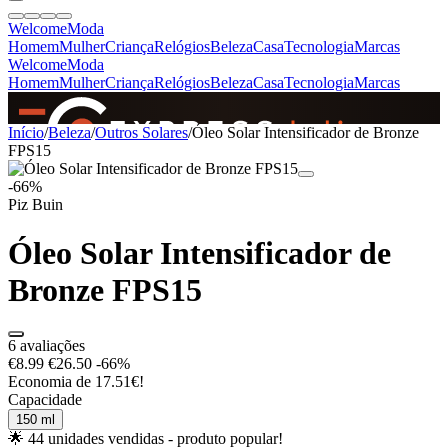
Welcome
Moda
Homem
Mulher
Criança
Relógios
Beleza
Casa
Tecnologia
Marcas
Welcome
Moda
Homem
Mulher
Criança
Relógios
Beleza
Casa
Tecnologia
Marcas
SINCE 2005
Início
/
Beleza
/
Outros Solares
/
Óleo Solar Intensificador de Bronze
FPS15
-66%
+
de 36.000 reviews
Piz Buin
Óleo Solar Intensificador de
Bronze FPS15
6 avaliações
€8.99
€26.50
-66%
Economia de 17.51€!
Capacidade
150 ml
🌟 44 unidades vendidas - produto popular!