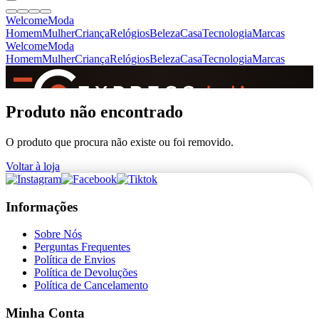
Welcome
Moda
Homem
Mulher
Criança
Relógios
Beleza
Casa
Tecnologia
Marcas
Welcome
Moda
Homem
Mulher
Criança
Relógios
Beleza
Casa
Tecnologia
Marcas
SINCE 2005
Produto não encontrado
O produto que procura não existe ou foi removido.
+
de 36.000 reviews
Voltar à loja
Informações
Sobre Nós
Perguntas Frequentes
Política de Envios
Política de Devoluções
Política de Cancelamento
Minha Conta