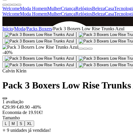
Welcome
Moda Homem
Mulher
Criança
Relógios
Beleza
Casa
Tecnologi
Welcome
Moda Homem
Mulher
Criança
Relógios
Beleza
Casa
Tecnologi
SINCE 2005
Início
/
Moda
/
Packs Boxers
/
Pack 3 Boxers Low Rise Trunks Azul
+
de 36.000 reviews
-40%
Calvin Klein
Pack 3 Boxers Low Rise Trunks
1 avaliação
€29.99
€49.90
-40%
Economia de 19.91€!
Tamanho
L
M
S
XL
⭐ 9 unidades já vendidas!