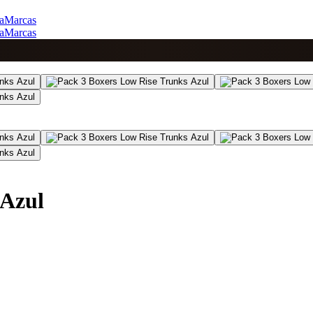
a
Marcas
a
Marcas
 Azul