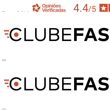
Contacto & Ajuda
pt