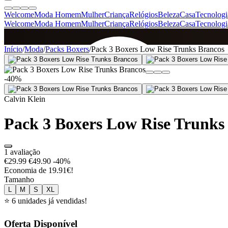
Welcome
Moda Homem
Mulher
Criança
Relógios
Beleza
Casa
Tecnologi
Welcome
Moda Homem
Mulher
Criança
Relógios
Beleza
Casa
Tecnologi
SINCE 2005
Início
/
Moda
/
Packs Boxers
/
Pack 3 Boxers Low Rise Trunks Brancos
-40%
+
de 36.000 reviews
Calvin Klein
Pack 3 Boxers Low Rise Trunks
1 avaliação
€29.99
€49.90
-40%
Economia de 19.91€!
Tamanho
L
M
S
XL
⭐ 6 unidades já vendidas!
Oferta Disponível