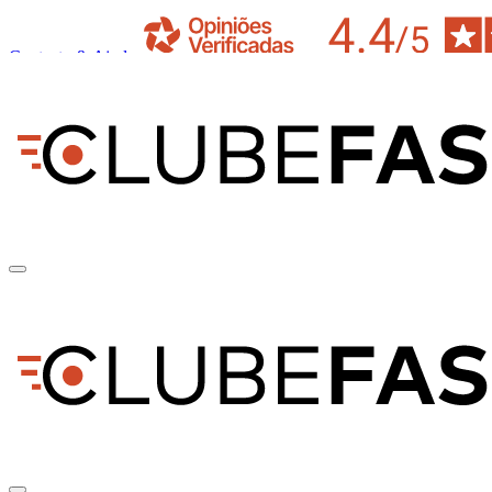
Contacto & Ajuda
pt