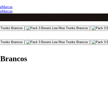
a
Marcas
a
Marcas
 Brancos