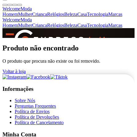
Welcome
Moda
Homem
Mulher
Criança
Relógios
Beleza
Casa
Tecnologia
Marcas
Welcome
Moda
Homem
Mulher
Criança
Relógios
Beleza
Casa
Tecnologia
Marcas
SINCE 2005
Produto não encontrado
O produto que procura não existe ou foi removido.
+
de 36.000 reviews
Voltar à loja
Informações
Sobre Nós
Perguntas Frequentes
Política de Envios
Política de Devoluções
Política de Cancelamento
Minha Conta