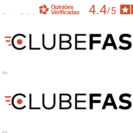
Contacto & Ajuda
pt