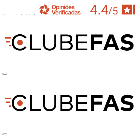
Contacto & Ajuda
pt