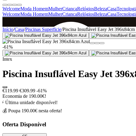
Welcome
Moda Homem
Mulher
Criança
Relógios
Beleza
Casa
Tecnologi
Welcome
Moda Homem
Mulher
Criança
Relógios
Beleza
Casa
Tecnologi
SINCE 2005
Início
/
Casa
/
Piscinas Superficie
/
Piscina Insuflável Easy Jet 396x84cm
-61%
+
de 36.000 reviews
Intex
Piscina Insuflável Easy Jet 396
€119.99
€309.99
-61%
Economia de 190.00€!
⚡ Última unidade disponível!
💰 Poupa 190.00€ nesta oferta!
Oferta Disponível