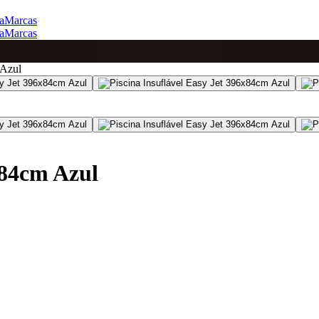
a
Marcas
a
Marcas
 Azul
x84cm Azul