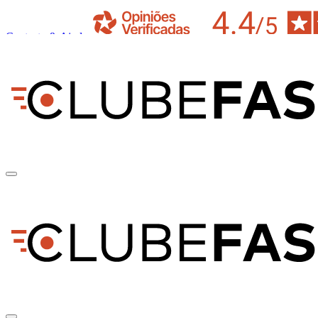
Contacto & Ajuda
pt