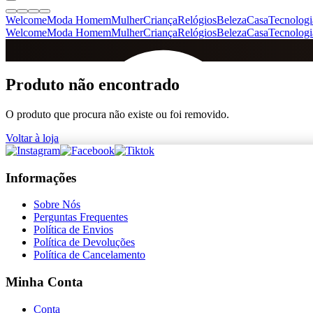
Welcome
Moda Homem
Mulher
Criança
Relógios
Beleza
Casa
Tecnologi
Welcome
Moda Homem
Mulher
Criança
Relógios
Beleza
Casa
Tecnologi
SINCE 2005
Produto não encontrado
O produto que procura não existe ou foi removido.
+
de 36.000 reviews
Voltar à loja
Informações
Sobre Nós
Perguntas Frequentes
Política de Envios
Política de Devoluções
Política de Cancelamento
Minha Conta
Conta