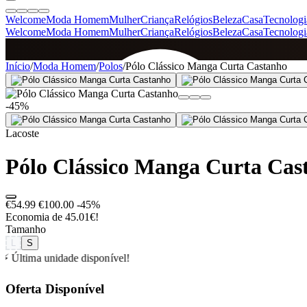
Welcome
Moda Homem
Mulher
Criança
Relógios
Beleza
Casa
Tecnologi
Welcome
Moda Homem
Mulher
Criança
Relógios
Beleza
Casa
Tecnologi
SINCE 2005
Início
/
Moda Homem
/
Polos
/
Pólo Clássico Manga Curta Castanho
-45%
+
de 36.000 reviews
Lacoste
Pólo Clássico Manga Curta Cas
€54.99
€100.00
-45%
Economia de 45.01€!
Tamanho
L
S
⚡ Última unidade disponível!
Oferta Disponível