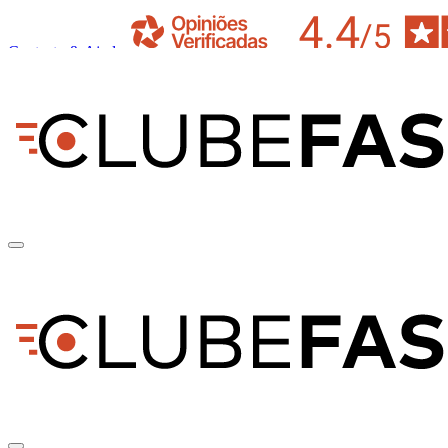
Contacto & Ajuda
pt