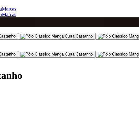
a
Marcas
a
Marcas
tanho