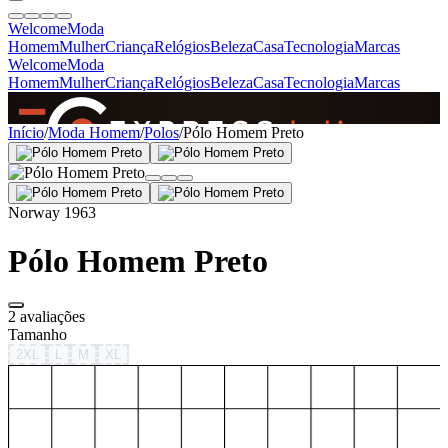
Welcome
Moda
Homem
Mulher
Criança
Relógios
Beleza
Casa
Tecnologia
Marcas
Welcome
Moda
Homem
Mulher
Criança
Relógios
Beleza
Casa
Tecnologia
Marcas
SINCE 2005
Início
/
Moda Homem
/
Polos
/
Pólo Homem Preto
+
de 36.000 reviews
Norway 1963
Pólo Homem Preto
2 avaliações
Tamanho
2XL
L
M
XL