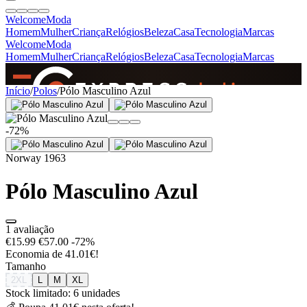
Welcome
Moda
Homem
Mulher
Criança
Relógios
Beleza
Casa
Tecnologia
Marcas
Welcome
Moda
Homem
Mulher
Criança
Relógios
Beleza
Casa
Tecnologia
Marcas
SINCE 2005
Início
/
Polos
/
Pólo Masculino Azul
-72%
+
de 36.000 reviews
Norway 1963
Pólo Masculino Azul
1 avaliação
€15.99
€57.00
-72%
Economia de 41.01€!
Tamanho
2XL
L
M
XL
Stock limitado: 6 unidades