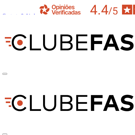
Contacto & Ajuda
pt