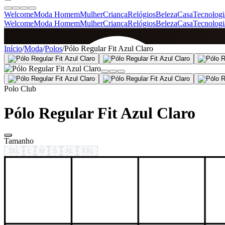
Welcome
Moda Homem
Mulher
Criança
Relógios
Beleza
Casa
Tecnologi
Welcome
Moda Homem
Mulher
Criança
Relógios
Beleza
Casa
Tecnologi
SINCE 2005
Início
/
Moda
/
Polos
/
Pólo Regular Fit Azul Claro
+
de 36.000 reviews
Polo Club
Pólo Regular Fit Azul Claro
Tamanho
3XL
L
M
S
XL
XXL