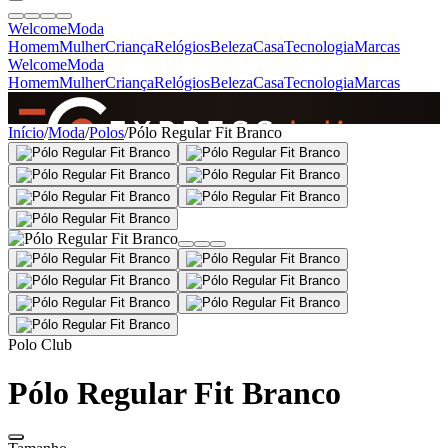
Welcome
Moda
Homem
Mulher
Criança
Relógios
Beleza
Casa
Tecnologia
Marcas
Welcome
Moda
Homem
Mulher
Criança
Relógios
Beleza
Casa
Tecnologia
Marcas
SINCE 2005
Início
/
Moda
/
Polos
/
Pólo Regular Fit Branco
+
de 36.000 reviews
Polo Club
Pólo Regular Fit Branco