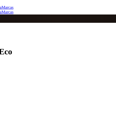
a
Marcas
a
Marcas
 Eco