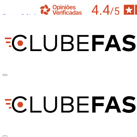
Contacto & Ajuda
pt