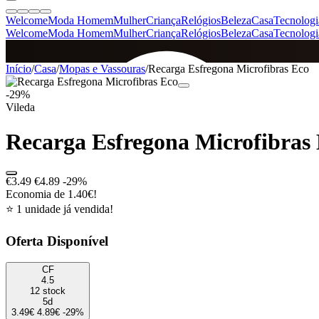
Welcome
Moda Homem
Mulher
Criança
Relógios
Beleza
Casa
Tecnologi
Welcome
Moda Homem
Mulher
Criança
Relógios
Beleza
Casa
Tecnologi
SINCE 2005
Início
/
Casa
/
Mopas e Vassouras
/
Recarga Esfregona Microfibras Eco
-29%
Vileda
+
de 36.000 reviews
Recarga Esfregona Microfibras
€3.49
€4.89
-29%
Economia de 1.40€!
⭐ 1 unidade já vendida!
Oferta Disponível
CF
4.5
12 stock
5d
3.49€
4.89€
-29%