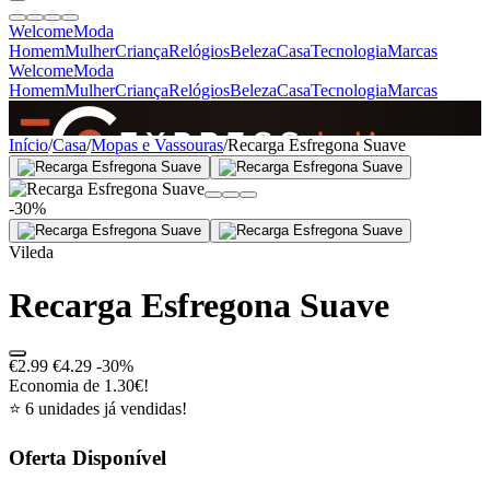
Welcome
Moda
Homem
Mulher
Criança
Relógios
Beleza
Casa
Tecnologia
Marcas
Welcome
Moda
Homem
Mulher
Criança
Relógios
Beleza
Casa
Tecnologia
Marcas
SINCE 2005
Início
/
Casa
/
Mopas e Vassouras
/
Recarga Esfregona Suave
-30%
+
de 36.000 reviews
Vileda
Recarga Esfregona Suave
€2.99
€4.29
-30%
Economia de 1.30€!
⭐ 6 unidades já vendidas!
Oferta Disponível