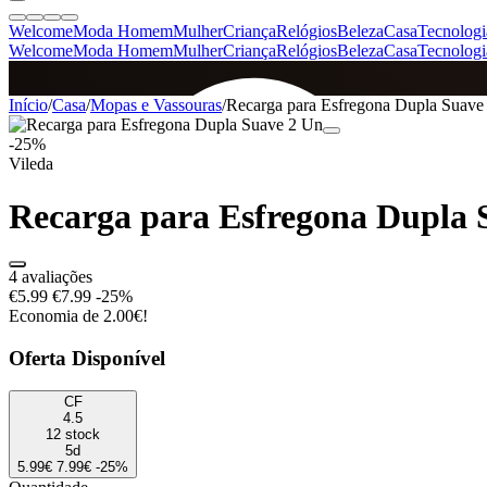
Welcome
Moda Homem
Mulher
Criança
Relógios
Beleza
Casa
Tecnologi
Welcome
Moda Homem
Mulher
Criança
Relógios
Beleza
Casa
Tecnologi
SINCE 2005
Início
/
Casa
/
Mopas e Vassouras
/
Recarga para Esfregona Dupla Suave
-25%
Vileda
+
de 36.000 reviews
Recarga para Esfregona Dupla 
4 avaliações
€5.99
€7.99
-25%
Economia de 2.00€!
Oferta Disponível
CF
4.5
12 stock
5d
5.99€
7.99€
-25%