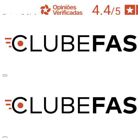
Contacto & Ajuda
pt