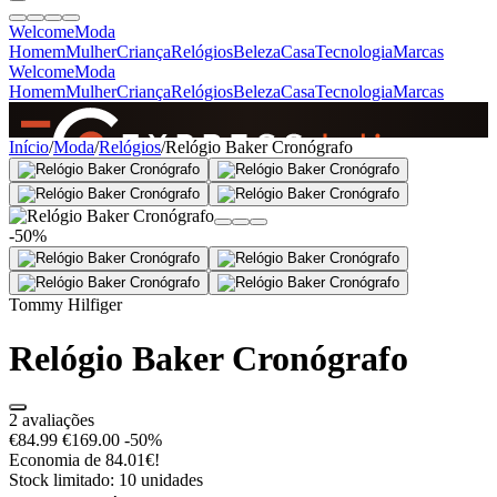
Welcome
Moda
Homem
Mulher
Criança
Relógios
Beleza
Casa
Tecnologia
Marcas
Welcome
Moda
Homem
Mulher
Criança
Relógios
Beleza
Casa
Tecnologia
Marcas
SINCE 2005
Início
/
Moda
/
Relógios
/
Relógio Baker Cronógrafo
+
de 36.000 reviews
-50%
Tommy Hilfiger
Relógio Baker Cronógrafo
2 avaliações
€84.99
€169.00
-50%
Economia de 84.01€!
Stock limitado: 10 unidades