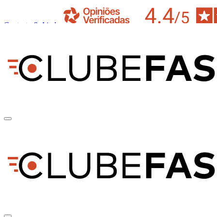
Contacto & Ajuda
pt