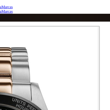
a
Marcas
a
Marcas