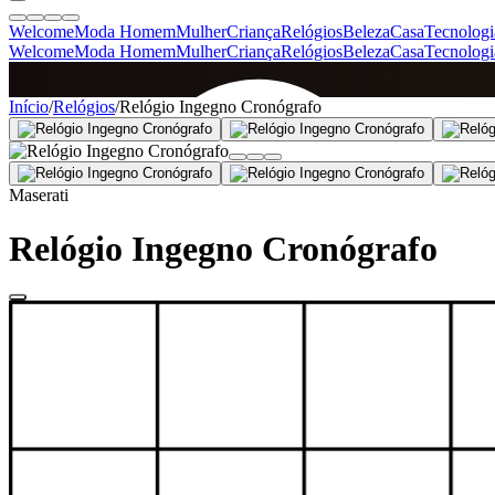
Welcome
Moda Homem
Mulher
Criança
Relógios
Beleza
Casa
Tecnologi
Welcome
Moda Homem
Mulher
Criança
Relógios
Beleza
Casa
Tecnologi
SINCE 2005
Início
/
Relógios
/
Relógio Ingegno Cronógrafo
+
de 36.000 reviews
Maserati
Relógio Ingegno Cronógrafo