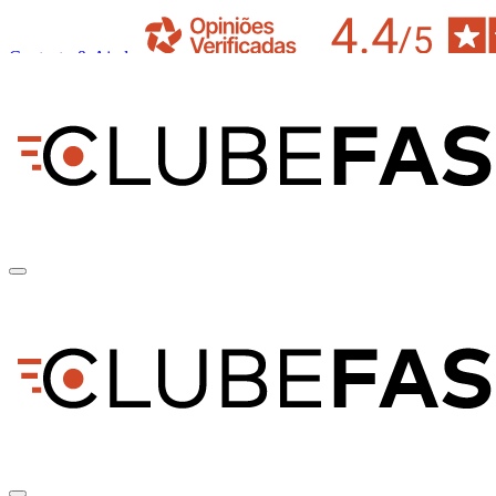
Contacto & Ajuda
pt