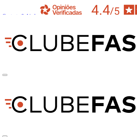
Contacto & Ajuda
pt