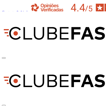
Contacto & Ajuda
pt