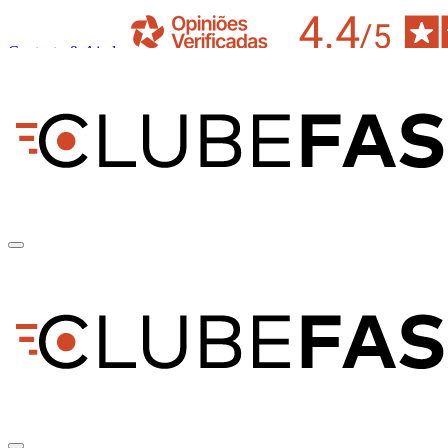
Contacto & Ajuda
pt