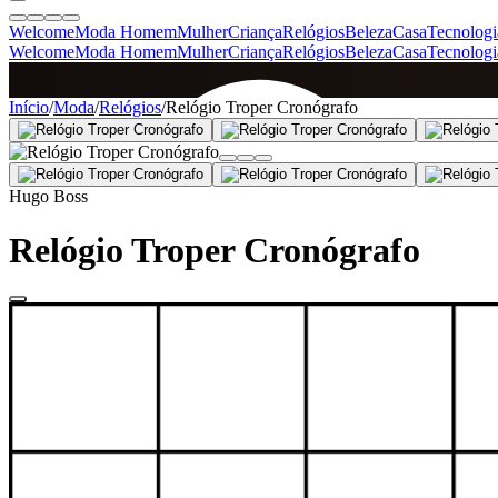
Welcome
Moda Homem
Mulher
Criança
Relógios
Beleza
Casa
Tecnologi
Welcome
Moda Homem
Mulher
Criança
Relógios
Beleza
Casa
Tecnologi
SINCE 2005
Início
/
Moda
/
Relógios
/
Relógio Troper Cronógrafo
+
de 36.000 reviews
Hugo Boss
Relógio Troper Cronógrafo