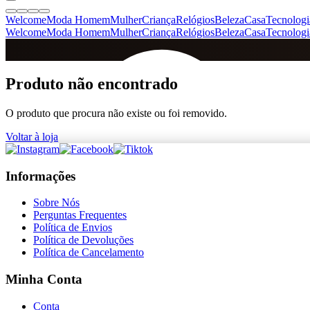
Welcome
Moda Homem
Mulher
Criança
Relógios
Beleza
Casa
Tecnologi
Welcome
Moda Homem
Mulher
Criança
Relógios
Beleza
Casa
Tecnologi
SINCE 2005
Produto não encontrado
O produto que procura não existe ou foi removido.
+
de 36.000 reviews
Voltar à loja
Informações
Sobre Nós
Perguntas Frequentes
Política de Envios
Política de Devoluções
Política de Cancelamento
Minha Conta
Conta