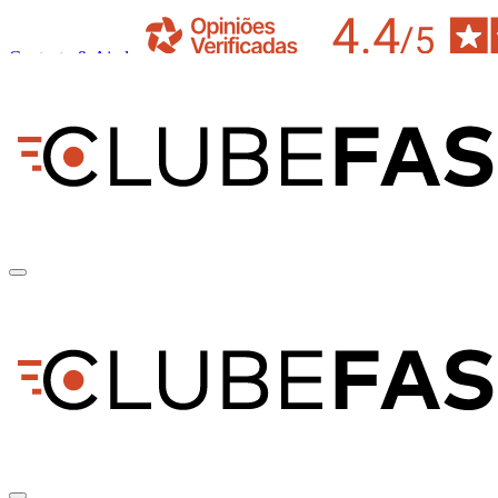
Contacto & Ajuda
pt