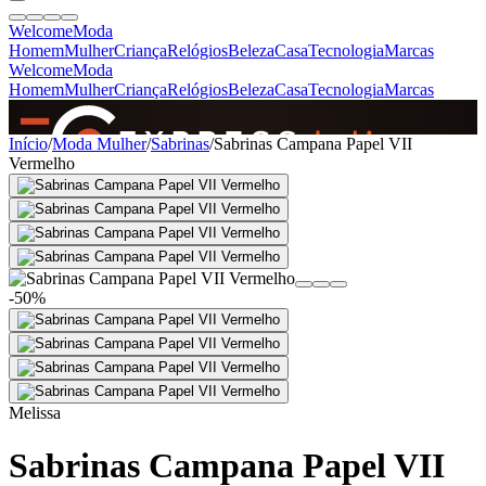
Welcome
Moda
Homem
Mulher
Criança
Relógios
Beleza
Casa
Tecnologia
Marcas
Welcome
Moda
Homem
Mulher
Criança
Relógios
Beleza
Casa
Tecnologia
Marcas
SINCE 2005
Início
/
Moda Mulher
/
Sabrinas
/
Sabrinas Campana Papel VII
Vermelho
+
de 36.000 reviews
-50%
Melissa
Sabrinas Campana Papel VII