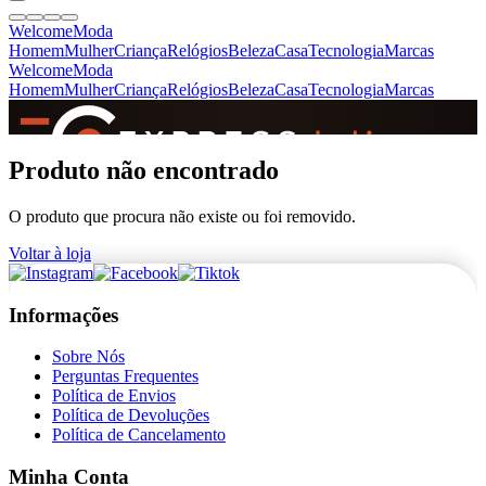
Welcome
Moda
Homem
Mulher
Criança
Relógios
Beleza
Casa
Tecnologia
Marcas
Welcome
Moda
Homem
Mulher
Criança
Relógios
Beleza
Casa
Tecnologia
Marcas
SINCE 2005
Produto não encontrado
O produto que procura não existe ou foi removido.
+
de 36.000 reviews
Voltar à loja
Informações
Sobre Nós
Perguntas Frequentes
Política de Envios
Política de Devoluções
Política de Cancelamento
Minha Conta