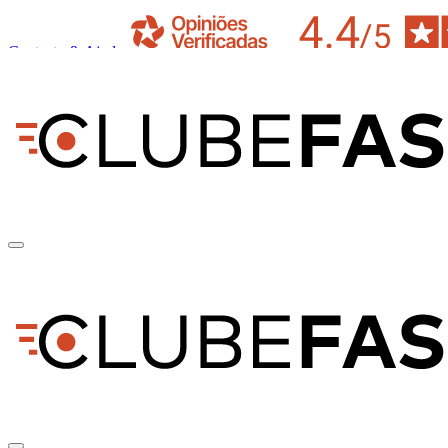
Contacto & Ajuda
pt