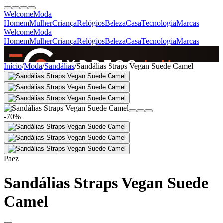
Welcome
Moda
Homem
Mulher
Criança
Relógios
Beleza
Casa
Tecnologia
Marcas
Welcome
Moda
Homem
Mulher
Criança
Relógios
Beleza
Casa
Tecnologia
Marcas
SINCE 2005
Início
/
Moda
/
Sandálias
/
Sandálias Straps Vegan Suede Camel
+
de 36.000 reviews
-70%
Paez
Sandálias Straps Vegan Suede
Camel