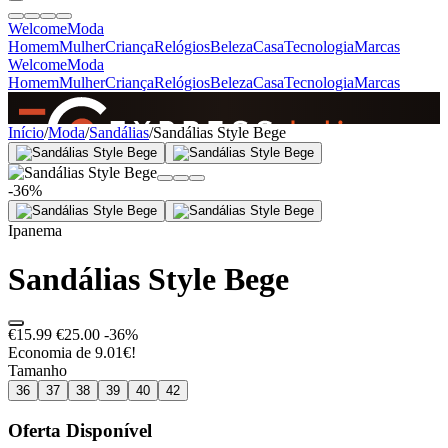
Welcome
Moda
Homem
Mulher
Criança
Relógios
Beleza
Casa
Tecnologia
Marcas
Welcome
Moda
Homem
Mulher
Criança
Relógios
Beleza
Casa
Tecnologia
Marcas
SINCE 2005
Início
/
Moda
/
Sandálias
/
Sandálias Style Bege
-36%
+
de 36.000 reviews
Ipanema
Sandálias Style Bege
€15.99
€25.00
-36%
Economia de 9.01€!
Tamanho
36
37
38
39
40
42
Oferta Disponível