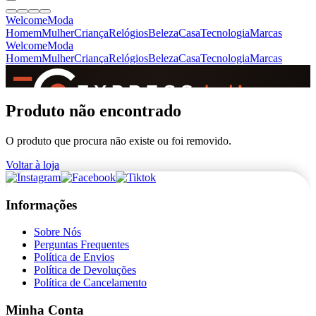
Welcome
Moda
Homem
Mulher
Criança
Relógios
Beleza
Casa
Tecnologia
Marcas
Welcome
Moda
Homem
Mulher
Criança
Relógios
Beleza
Casa
Tecnologia
Marcas
SINCE 2005
Produto não encontrado
O produto que procura não existe ou foi removido.
+
de 36.000 reviews
Voltar à loja
Informações
Sobre Nós
Perguntas Frequentes
Política de Envios
Política de Devoluções
Política de Cancelamento
Minha Conta