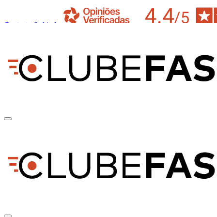
Contacto & Ajuda
pt