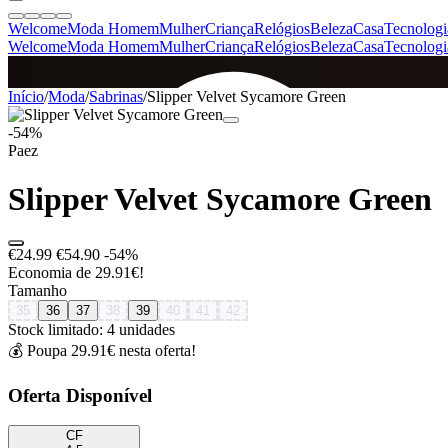
Welcome
Moda Homem
Mulher
Criança
Relógios
Beleza
Casa
Tecnologi
Welcome
Moda Homem
Mulher
Criança
Relógios
Beleza
Casa
Tecnologi
SINCE 2005
Início
/
Moda
/
Sabrinas
/
Slipper Velvet Sycamore Green
-54%
Paez
+
de 36.000 reviews
Slipper Velvet Sycamore Green
€24.99
€54.90
-54%
Economia de 29.91€!
Tamanho
35
36
37
38
39
40
41
42
Stock limitado: 4 unidades
💰 Poupa 29.91€ nesta oferta!
Oferta Disponível
CF