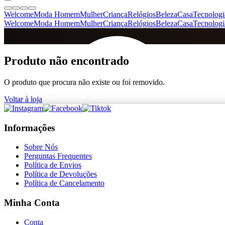
Welcome
Moda Homem
Mulher
Criança
Relógios
Beleza
Casa
Tecnologi
Welcome
Moda Homem
Mulher
Criança
Relógios
Beleza
Casa
Tecnologi
SINCE 2005
Produto não encontrado
O produto que procura não existe ou foi removido.
+
de 36.000 reviews
Voltar à loja
Informações
Sobre Nós
Perguntas Frequentes
Política de Envios
Política de Devoluções
Política de Cancelamento
Minha Conta
Conta