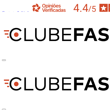
Contacto & Ajuda
pt