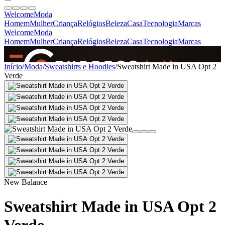
Welcome
Moda
Homem
Mulher
Criança
Relógios
Beleza
Casa
Tecnologia
Marcas
Welcome
Moda
Homem
Mulher
Criança
Relógios
Beleza
Casa
Tecnologia
Marcas
SINCE 2005
Início
/
Moda
/
Sweatshirts e Hoodies
/
Sweatshirt Made in USA Opt 2
Verde
+
de 36.000 reviews
New Balance
Sweatshirt Made in USA Opt 2