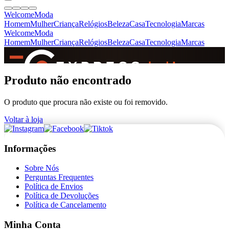
Welcome
Moda
Homem
Mulher
Criança
Relógios
Beleza
Casa
Tecnologia
Marcas
Welcome
Moda
Homem
Mulher
Criança
Relógios
Beleza
Casa
Tecnologia
Marcas
SINCE 2005
Produto não encontrado
O produto que procura não existe ou foi removido.
+
de 36.000 reviews
Voltar à loja
Informações
Sobre Nós
Perguntas Frequentes
Política de Envios
Política de Devoluções
Política de Cancelamento
Minha Conta