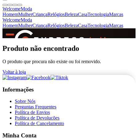
Welcome
Moda
Homem
Mulher
Criança
Relógios
Beleza
Casa
Tecnologia
Marcas
Welcome
Moda
Homem
Mulher
Criança
Relógios
Beleza
Casa
Tecnologia
Marcas
SINCE 2005
Produto não encontrado
O produto que procura não existe ou foi removido.
+
de 36.000 reviews
Voltar à loja
Informações
Sobre Nós
Perguntas Frequentes
Política de Envios
Política de Devoluções
Política de Cancelamento
Minha Conta