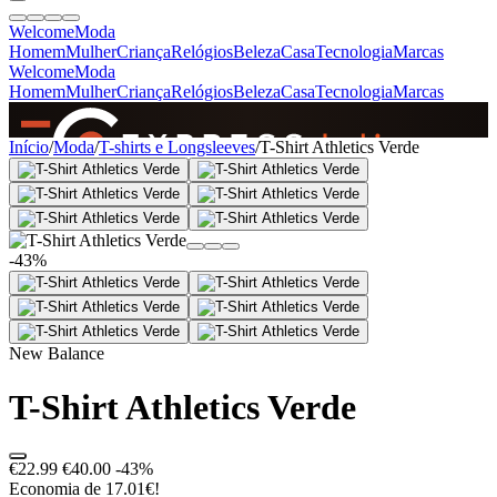
Welcome
Moda
Homem
Mulher
Criança
Relógios
Beleza
Casa
Tecnologia
Marcas
Welcome
Moda
Homem
Mulher
Criança
Relógios
Beleza
Casa
Tecnologia
Marcas
SINCE 2005
Início
/
Moda
/
T-shirts e Longsleeves
/
T-Shirt Athletics Verde
+
de 36.000 reviews
-43%
New Balance
T-Shirt Athletics Verde
€22.99
€40.00
-43%
Economia de 17.01€!