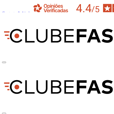
Contacto & Ajuda
pt