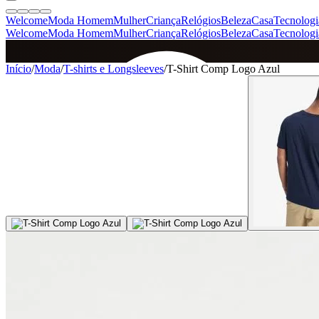
Welcome
Moda Homem
Mulher
Criança
Relógios
Beleza
Casa
Tecnologi
Welcome
Moda Homem
Mulher
Criança
Relógios
Beleza
Casa
Tecnologi
SINCE 2005
Início
/
Moda
/
T-shirts e Longsleeves
/
T-Shirt Comp Logo Azul
+
de 36.000 reviews