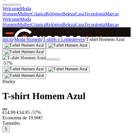
Welcome
Moda
Homem
Mulher
Criança
Relógios
Beleza
Casa
Tecnologia
Marcas
Welcome
Moda
Homem
Mulher
Criança
Relógios
Beleza
Casa
Tecnologia
Marcas
SINCE 2005
Início
/
Moda Homem
/
T-shirts e Longsleeves
/
T-shirt Homem Azul
+
de 36.000 reviews
-57%
Hurley
T-shirt Homem Azul
€14.99
€34.95
-57%
Economia de 19.96€!
Tamanho
S