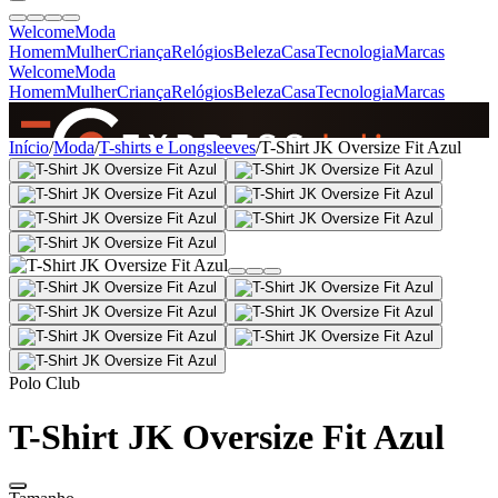
Welcome
Moda
Homem
Mulher
Criança
Relógios
Beleza
Casa
Tecnologia
Marcas
Welcome
Moda
Homem
Mulher
Criança
Relógios
Beleza
Casa
Tecnologia
Marcas
SINCE 2005
Início
/
Moda
/
T-shirts e Longsleeves
/
T-Shirt JK Oversize Fit Azul
+
de 36.000 reviews
Polo Club
T-Shirt JK Oversize Fit Azul