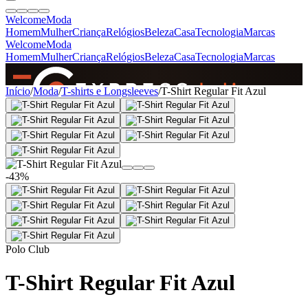
Welcome
Moda
Homem
Mulher
Criança
Relógios
Beleza
Casa
Tecnologia
Marcas
Welcome
Moda
Homem
Mulher
Criança
Relógios
Beleza
Casa
Tecnologia
Marcas
SINCE 2005
Início
/
Moda
/
T-shirts e Longsleeves
/
T-Shirt Regular Fit Azul
+
de 36.000 reviews
-43%
Polo Club
T-Shirt Regular Fit Azul