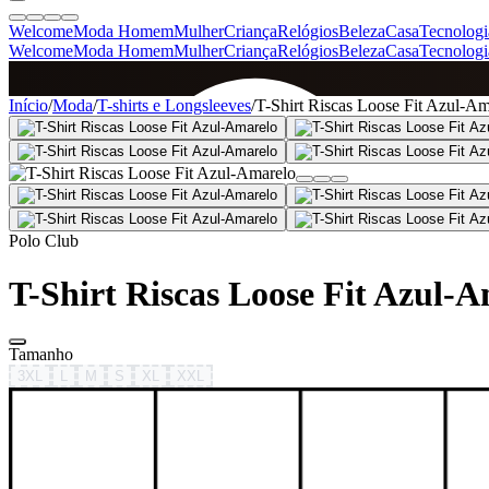
Welcome
Moda Homem
Mulher
Criança
Relógios
Beleza
Casa
Tecnologi
Welcome
Moda Homem
Mulher
Criança
Relógios
Beleza
Casa
Tecnologi
SINCE 2005
Início
/
Moda
/
T-shirts e Longsleeves
/
T-Shirt Riscas Loose Fit Azul-Am
+
de 36.000 reviews
Polo Club
T-Shirt Riscas Loose Fit Azul-
Tamanho
3XL
L
M
S
XL
XXL