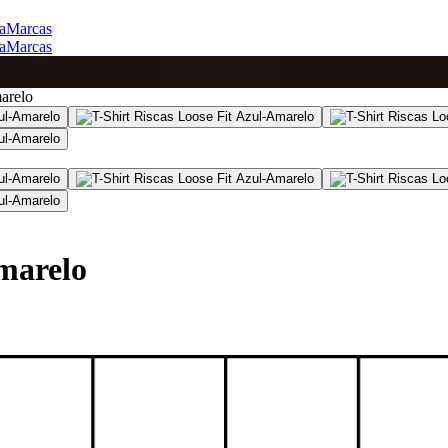
a
Marcas
a
Marcas
arelo
Amarelo