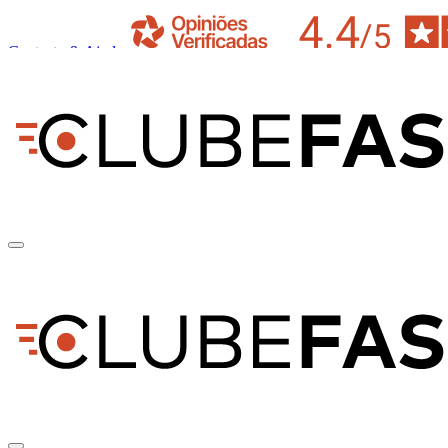
Contacto & Ajuda
pt