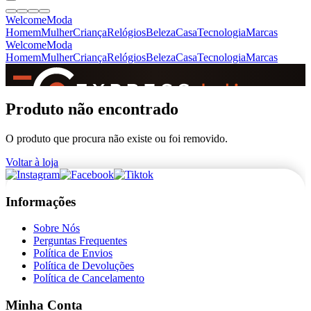
Welcome
Moda
Homem
Mulher
Criança
Relógios
Beleza
Casa
Tecnologia
Marcas
Welcome
Moda
Homem
Mulher
Criança
Relógios
Beleza
Casa
Tecnologia
Marcas
SINCE 2005
Produto não encontrado
O produto que procura não existe ou foi removido.
+
de 36.000 reviews
Voltar à loja
Informações
Sobre Nós
Perguntas Frequentes
Política de Envios
Política de Devoluções
Política de Cancelamento
Minha Conta