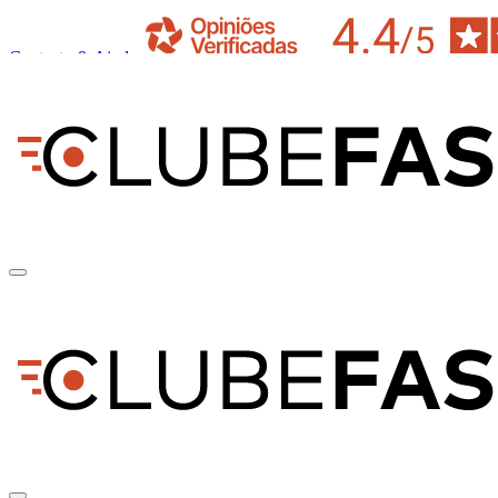
Contacto & Ajuda
pt