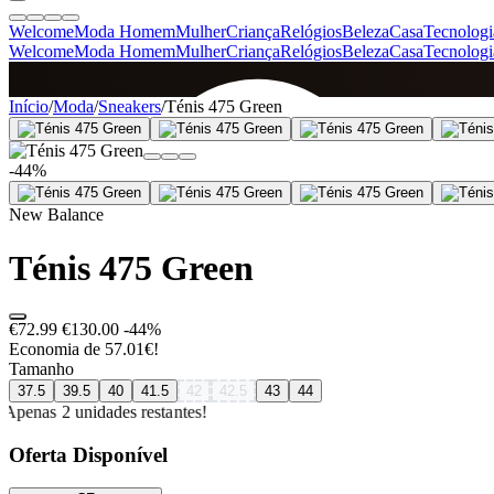
Welcome
Moda Homem
Mulher
Criança
Relógios
Beleza
Casa
Tecnologi
Welcome
Moda Homem
Mulher
Criança
Relógios
Beleza
Casa
Tecnologi
SINCE 2005
Início
/
Moda
/
Sneakers
/
Ténis 475 Green
-44%
+
de 36.000 reviews
New Balance
Ténis 475 Green
€72.99
€130.00
-44%
Economia de 57.01€!
Tamanho
37.5
39.5
40
41.5
42
42.5
43
44
Apenas 2 unidades restantes!
Oferta Disponível