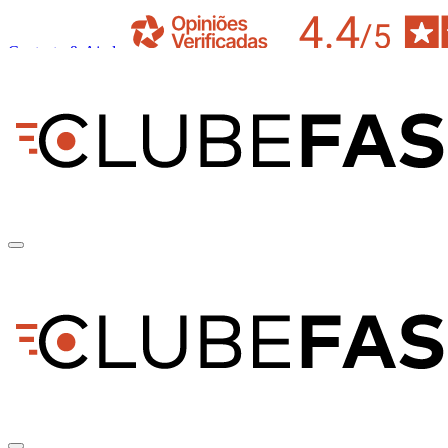
Contacto & Ajuda
pt