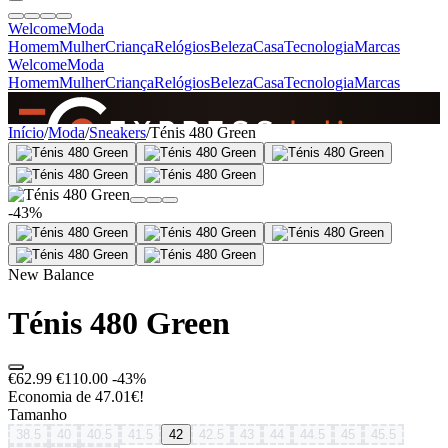
Welcome
Moda
Homem
Mulher
Criança
Relógios
Beleza
Casa
Tecnologia
Marcas
Welcome
Moda
Homem
Mulher
Criança
Relógios
Beleza
Casa
Tecnologia
Marcas
SINCE 2005
Início
/
Moda
/
Sneakers
/
Ténis 480 Green
+
de 36.000 reviews
-43%
New Balance
Ténis 480 Green
€62.99
€110.00
-43%
Economia de 47.01€!
Tamanho
38.5
40
40.5
41.5
42
42.5
43
44
44.5
45
45.5