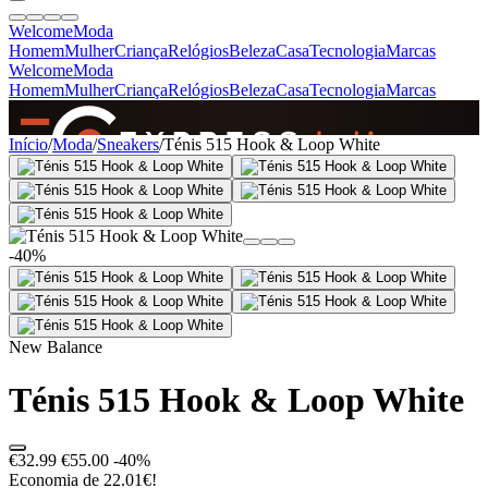
Welcome
Moda
Homem
Mulher
Criança
Relógios
Beleza
Casa
Tecnologia
Marcas
Welcome
Moda
Homem
Mulher
Criança
Relógios
Beleza
Casa
Tecnologia
Marcas
SINCE 2005
Início
/
Moda
/
Sneakers
/
Ténis 515 Hook & Loop White
+
de 36.000 reviews
-40%
New Balance
Ténis 515 Hook & Loop White
€32.99
€55.00
-40%
Economia de 22.01€!