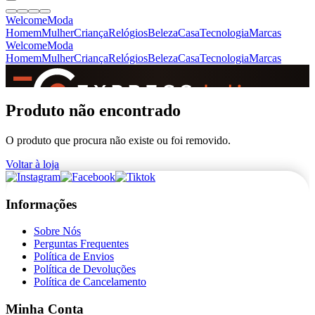
Welcome
Moda
Homem
Mulher
Criança
Relógios
Beleza
Casa
Tecnologia
Marcas
Welcome
Moda
Homem
Mulher
Criança
Relógios
Beleza
Casa
Tecnologia
Marcas
SINCE 2005
Produto não encontrado
O produto que procura não existe ou foi removido.
+
de 36.000 reviews
Voltar à loja
Informações
Sobre Nós
Perguntas Frequentes
Política de Envios
Política de Devoluções
Política de Cancelamento
Minha Conta