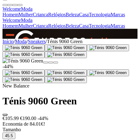
Welcome
Moda
Homem
Mulher
Criança
Relógios
Beleza
Casa
Tecnologia
Marcas
Welcome
Moda
Homem
Mulher
Criança
Relógios
Beleza
Casa
Tecnologia
Marcas
SINCE 2005
Início
/
Moda
/
Sneakers
/
Ténis 9060 Green
+
de 36.000 reviews
-44%
New Balance
Ténis 9060 Green
€105.99
€190.00
-44%
Economia de 84.01€!
Tamanho
45.5