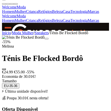
Welcome
Moda
Homem
Mulher
Criança
Relógios
Beleza
Casa
Tecnologia
Marcas
Welcome
Moda
Homem
Mulher
Criança
Relógios
Beleza
Casa
Tecnologia
Marcas
SINCE 2005
Início
/
Moda Mulher
/
Sneakers
/
Ténis Be Flocked Bordô
-55%
Melissa
+
de 36.000 reviews
Ténis Be Flocked Bordô
€24.99
€55.00
-55%
Economia de 30.01€!
Tamanho
EU-35-36
⚡ Última unidade disponível!
💰 Poupa 30.01€ nesta oferta!
Oferta Disponível