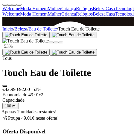
Welcome
Moda Homem
Mulher
Criança
Relógios
Beleza
Casa
Tecnologi
Welcome
Moda Homem
Mulher
Criança
Relógios
Beleza
Casa
Tecnologi
SINCE 2005
Início
/
Beleza
/
Eau de Toilette
/
Touch Eau de Toilette
-53%
+
de 36.000 reviews
Tous
Touch Eau de Toilette
€42.99
€92.00
-53%
Economia de 49.01€!
Capacidade
100 ml
Apenas 2 unidades restantes!
💰 Poupa 49.01€ nesta oferta!
Oferta Disponível