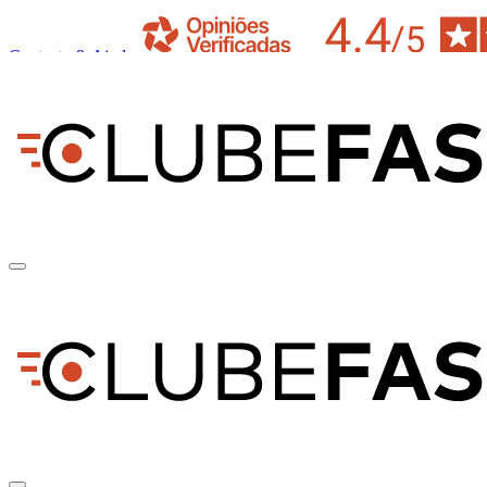
Contacto & Ajuda
pt